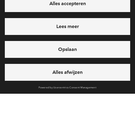
Ja, ik wil mij aanmelden
Heb je een vraag en wil je direct antwoord? Bel ons op
088
712 29 10
6 dagen per week beschikbaar (behalve tijdens
feestdagen)
vandaag gesloten, maandag zijn we vanaf
09:00 uur weer
bereikbaar
via telefoon
Cookies
Over BPD
Disclaimer
Privacy statement