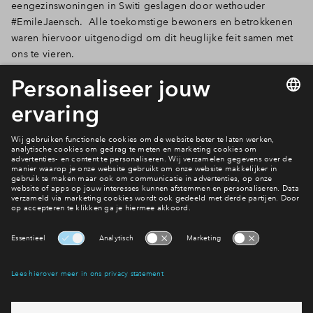
eengezinswoningen in Switi geslagen door wethouder
‪#‎EmileJaensch. ‬ Alle toekomstige bewoners en betrokkenen
waren hiervoor uitgenodigd om dit heuglijke feit samen met
ons te vieren. ‬‬‬‬‬‬
Lees verder
9 van 10
Interesse? Meld je dan snel aan
Hiermee blijf je op de hoogte van het belangrijkste nieuws en
eventuele projecten