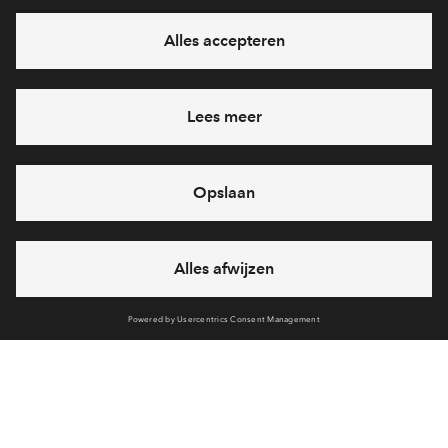
Ja, ik wil mij aanmelden
Heb je een vraag en wil je direct antwoord? Bel ons op
088
712 29 10
6 dagen per week beschikbaar (behalve tijdens
feestdagen)
vandaag gesloten, vrijdag zijn we vanaf
09:00 uur weer
bereikbaar
via chat en telefoon
Cookies
Over BPD
Disclaimer