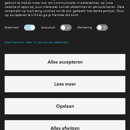
Ja, ik wil mij aanmelden
Heb je een vraag en wil je direct antwoord? Bel ons op
088
712 29 10
6 dagen per week beschikbaar (behalve tijdens
feestdagen)
vandaag van
09:00 - 18:00 uur
via chat en telefoon
Cookies
Over BPD
Disclaimer