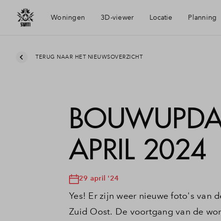
Woningen
3D-viewer
Locatie
Planning
Bereikbaarheid
TERUG NAAR HET NIEUWSOVERZICHT
Voorzieningen
BOUWUPDAT
Amsterdam Zuidoost
APRIL 2024
29 april '24
Yes! Er zijn weer nieuwe foto's van
Zuid Oost. De voortgang van de won