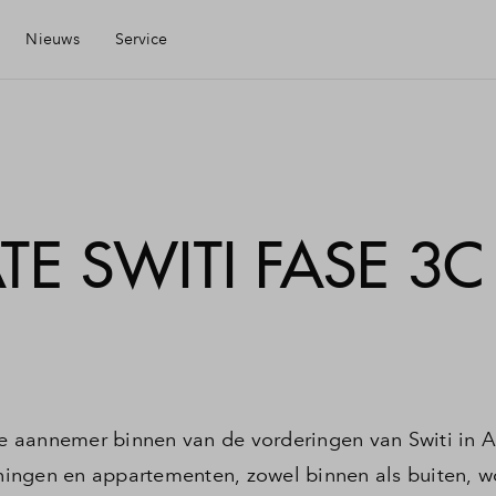
Nieuws
Service
Mijn Eigen Huis
Financiele check
E SWITI FASE 3C
Financiering
Toewijzing
Woning kopen
 de aannemer binnen van de vorderingen van Switi in
ingen en appartementen, zowel binnen als buiten, 