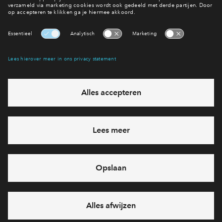
Meer over Zuidoost
Interesse? Meld je dan snel aan
Hiermee blijf je op de hoogte van het belangrijkste nieuws en
eventuele projecten
Ja, ik wil mij aanmelden
Heb je een vraag en wil je direct antwoord? Bel ons op
088
712 29 10
6 dagen per week beschikbaar (behalve tijdens
feestdagen)
vandaag gesloten, maandag zijn we vanaf
09:00 uur weer
bereikbaar