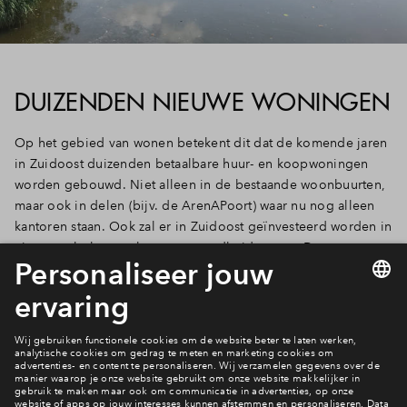
DUIZENDEN NIEUWE WONINGEN
Op het gebied van wonen betekent dit dat de komende jaren
in Zuidoost duizenden betaalbare huur- en koopwoningen
worden gebouwd. Niet alleen in de bestaande woonbuurten,
maar ook in delen (bijv. de ArenAPoort) waar nu nog alleen
kantoren staan. Ook zal er in Zuidoost geïnvesteerd worden in
nieuwe scholen, parken en gezondheidscentra. De
verwachting is dat Zuidoost tot 2030 met zo’n 60.000 nieuwe
bewoners zal groeien.