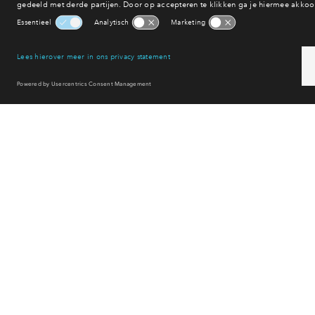
Hiermee
He