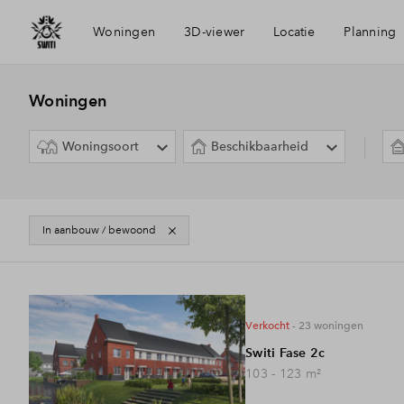
Woningen
3D-viewer
Locatie
Planning
Bereikbaarheid
Woningen
Woningsoort
Beschikbaarheid
Voorzieningen
Amsterdam Zuidoost
In aanbouw / bewoond
3
Projecten
verkocht
- 23
woningen
Switi Fase 2c
103 - 123
m²