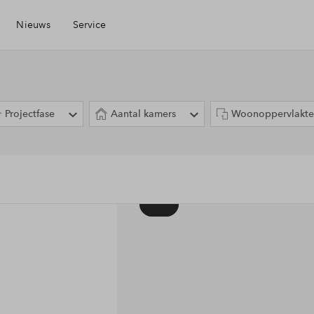
Nieuws
Service
Mijn Eigen Huis
Projectfase
Aantal kamers
Woonoppervlakte
Financiele check
Financiering
Toewijzing
Woning kopen