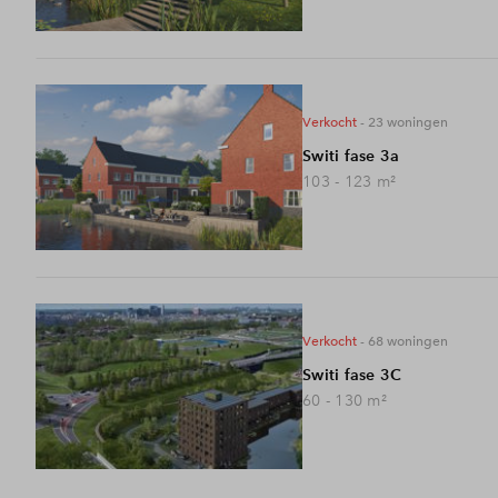
verkocht
- 23
woningen
Switi fase 3a
103 - 123
m²
verkocht
- 68
woningen
Switi fase 3C
60 - 130
m²